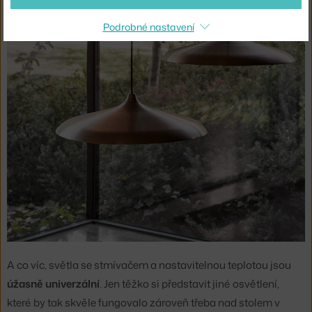
Podrobné nastavení
A co víc, světla se stmívačem a nastavitelnou teplotou jsou
úžasně univerzální
. Jen těžko si představit jiné osvětlení,
které by tak skvěle fungovalo zároveň třeba nad stolem v