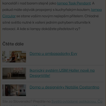
kanceláři i nad barem stejně jako
lampa Task Pendant
. A
pokud máte obývák propojený s kuchyňským koutem,
lampa
Circular
se stane vaším novým nejlepšm přítelem. Chladné
silné světlo nutné k vaření jedním pohybem stlumíte k
relaxaci. A kde si lampy dokážete představit vy?
Čtěte dále
Doma u ambasadorky Evy
Ikonický systém USM Haller nově na
DesignVille!
Doma u designérky Natálie Costantino
Ste zo Slovenska? Prejdite na
Svetlá ovládané aplikáciou. Čo