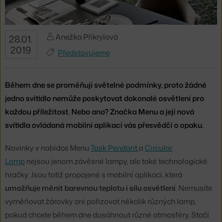
Anežka Přikrylová
28.01.
2019
Představujeme
Během dne se proměňují světelné podmínky, proto žádné
jedno svítidlo nemůže poskytovat dokonalé osvětlení pro
každou příležitost. Nebo ano? Značka Menu a její nová
svítidla ovládaná mobilní aplikací vás přesvědčí o opaku.
Novinky v nabídce Menu
Task Pendant
a
Circular
Lamp
nejsou jenom závěsné lampy, ale také technologické
hračky. Jsou totiž propojené s mobilní aplikací, která
umožňuje měnit barevnou teplotu i sílu osvětlení
. Nemusíte
vyměňovat žárovky ani pořizovat několik různých lamp,
pokud chcete během dne dosáhnout různé atmosféry. Stačí