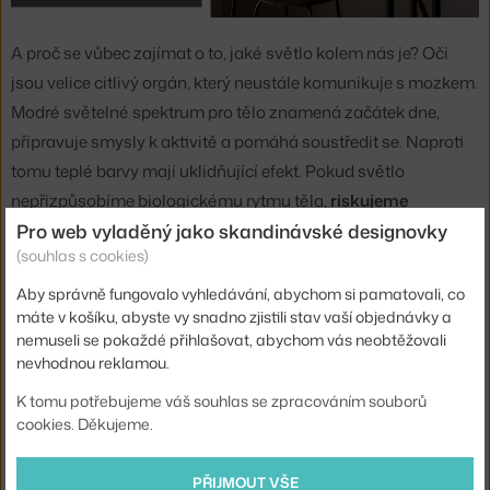
A proč se vůbec zajímat o to, jaké světlo kolem nás je? Oči
jsou velice citlivý orgán, který neustále komunikuje s mozkem.
Modré světelné spektrum pro tělo znamená začátek dne,
připravuje smysly k aktivitě a pomáhá soustředit se. Naproti
tomu teplé barvy mají uklidňující efekt. Pokud světlo
nepřizpůsobíme biologickému rytmu těla,
riskujeme
Pro web vyladěný jako skandinávské designovky
vyčerpání, stres a v dlouhodobém měřítku i nemoc
.
(souhlas s cookies)
Aby správně fungovalo vyhledávání, abychom si pamatovali, co
máte v košíku, abyste vy snadno zjistili stav vaší objednávky a
nemuseli se pokaždé přihlašovat, abychom vás neobtěžovali
nevhodnou reklamou.
K tomu potřebujeme váš souhlas se zpracováním souborů
cookies. Děkujeme.
PŘIJMOUT VŠE