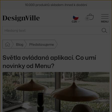
Sleva 5 % pro odběratele
newsletteru
30 dní na vrácení zboží
Košík
0
CZK
MENU
0 Kč
Hledat
HLE
Blog
Představujeme
Světla ovládaná aplikací. Co umí
novinky od Menu?