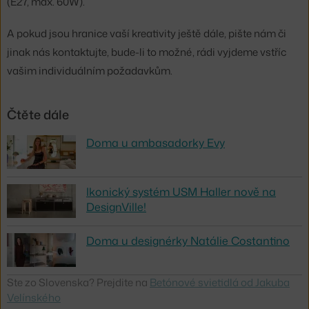
(E27, max. 60W).
A pokud jsou hranice vaší kreativity ještě dále, pište nám či
jinak nás kontaktujte, bude-li to možné, rádi vyjdeme vstříc
vašim individuálním požadavkům.
Čtěte dále
Doma u ambasadorky Evy
Ikonický systém USM Haller nově na
DesignVille!
Doma u designérky Natálie Costantino
Ste zo Slovenska? Prejdite na
Betónové svietidlá od Jakuba
Velínského