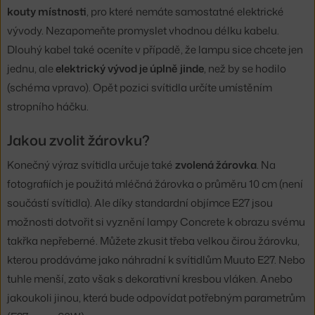
kouty místnosti
, pro které nemáte samostatné elektrické
vývody. Nezapomeňte promyslet vhodnou délku kabelu.
Dlouhý kabel také oceníte v případě, že lampu sice chcete jen
jednu, ale
elektrický vývod je úplně jinde
, než by se hodilo
(schéma vpravo)
. Opět pozici svítidla určíte umístěním
stropního háčku.
Jakou zvolit žárovku?
Konečný výraz svítidla určuje také
zvolená žárovka
. Na
fotografiích je použitá mléčná žárovka o průměru 10 cm (není
součástí svítidla). Ale díky standardní objímce E27 jsou
možnosti dotvořit si vyznění lampy Concrete k obrazu svému
takřka nepřeberné. Můžete zkusit třeba velkou čirou žárovku,
kterou prodáváme jako náhradní k svítidlům Muuto E27. Nebo
tuhle menší, zato však s dekorativní kresbou vláken. Anebo
jakoukoli jinou, která bude odpovídat potřebným parametrům