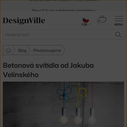
Sleva 5 % pro odběratele
newsletteru
30 dní na vrácení zboží
Košík
0
CZK
MENU
0 Kč
Hledat
HLE
Blog
Představujeme
Betonová svítidla od Jakuba
Velínského