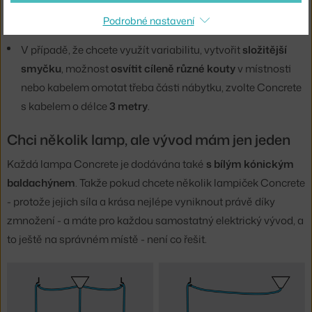
metry, která je vhodná k
jednoduchému propletení
nebo
Podrobné nastavení
zauzlování.
V případě, že chcete využít variabilitu, vytvořit
složitější
smyčku
, možnost
osvítit cíleně různé kouty
v místnosti
nebo kabelem omotat třeba části nábytku, zvolte Concrete
s kabelem o délce
3 metry
.
Chci několik lamp, ale vývod mám jen jeden
Každá lampa Concrete je dodávána také
s bílým kónickým
baldachýnem
. Takže pokud chcete několik lampiček Concrete
- protože jejich síla a krása nejlépe vyniknout právě díky
zmnožení - a máte pro každou samostatný elektrický vývod, a
to ještě na správném místě - není co řešit.