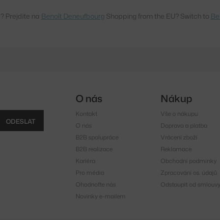
? Prejdite na
Benoît Deneufbourg
Shopping from the EU? Switch to
Be
O nás
Nákup
Kontakt
Vše o nákupu
ODESLAT
O nás
Doprava a platba
B2B spolupráce
Vrácení zboží
B2B realizace
Reklamace
Kariéra
Obchodní podmínky
Pro média
Zpracování os. údajů
Ohodnoťte nás
Odstoupit od smlouv
Novinky e-mailem