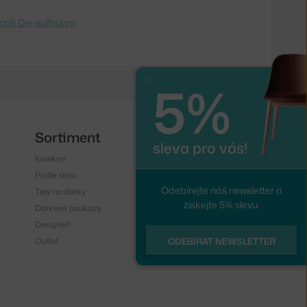
noît Deneufbourg
5%
Zavřít
Sortiment
Sledujte nás
sleva pro vás!
Kolekce
Instagram
Podle stylu
Facebook
Odebírejte náš newsletter a
Tipy na dárky
získejte 5% slevu.
Dárkové poukazy
Designéři
Outlet
ODEBÍRAT NEWSLETTER
y