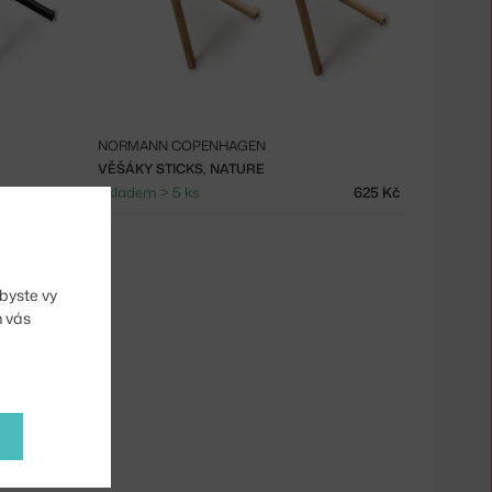
NORMANN COPENHAGEN
VĚŠÁKY STICKS, NATURE
625 Kč
Skladem > 5 ks
625 Kč
byste vy
m vás