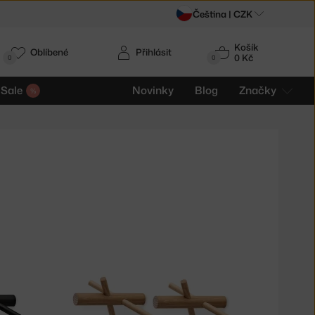
Čeština |
CZK
Košík
Oblíbené
Přihlásit
0 Kč
0
0
Sale
Novinky
Blog
Značky