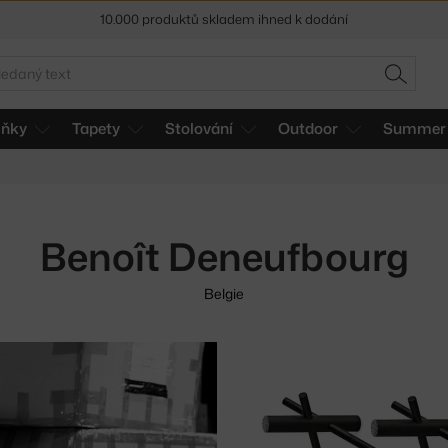
10.000 produktů skladem ihned k dodání
Sleva 5 % pro odběratele
newsletteru
edat
HLEDAT
30 dní na vrácení zboží
lňky
Tapety
Stolování
Outdoor
Summer 
Benoît Deneufbourg
Belgie