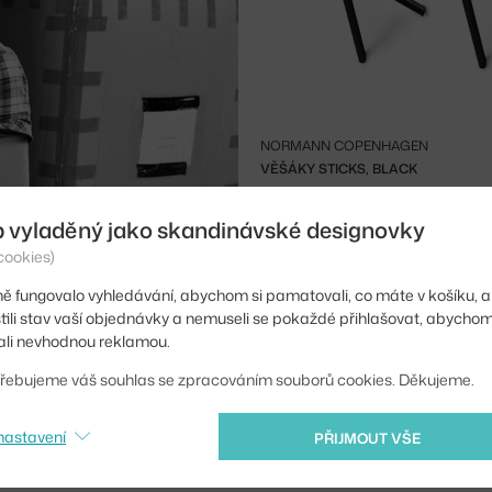
NORMANN COPENHAGEN
VĚŠÁKY STICKS, BLACK
Skladem 3 ks
b vyladěný jako skandinávské designovky
cookies)
ě fungovalo vyhledávání, abychom si pamatovali, co máte v košíku, a
stili stav vaší objednávky a nemuseli se pokaždé přihlašovat, abycho
7) vystudoval architekturu
li nevhodnou reklamou.
žil vlastní studio B.dnb
řebujeme váš souhlas se zpracováním souborů cookies. Děkujeme.
lasti návrhů nábytku,
ckých instalací a
učuje v bruselské
nastavení
PŘIJMOUT VŠE