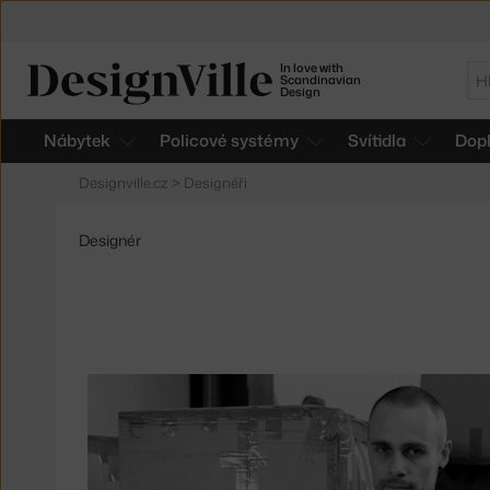
In love with
Hl
Scandinavian
Design
Nábytek
Policové systémy
Svítidla
Dop
Designville.cz
>
Designéři
Designér
Produkty
od
Benoît
Deneufbourg