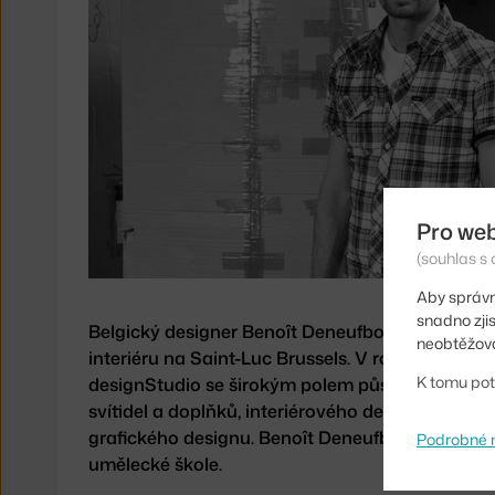
Pro we
(souhlas s 
Aby správn
snadno zji
Belgický designer Benoît Deneufbourg (nar. 197
neobtěžova
interiéru na Saint-Luc Brussels. V roce 2004 zalo
K tomu pot
designStudio se širokým polem působnosti v ob
svítidel a doplňků, interiérového designu, uměle
grafického designu. Benoît Deneufbourg také vy
Podrobné 
umělecké škole.