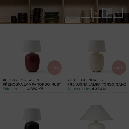
1
2
3
4
Produkty
v
kolekci
Lampy
Torso
−20 %
−20 %
AUDO COPENHAGEN
AUDO COPENHAGEN
PŘENOSNÁ LAMPA TORSO, RUBY
PŘENOSNÁ LAMPA TORSO, SAND
Skladem 1 ks
,
4 384 Kč
Skladem 1 ks
,
4 384 Kč