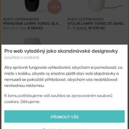
−20 %
AUDO COPENHAGEN
AUDO COPENHAGEN
PŘENOSNÁ LAMPA TORSO, BLACK
STOLNÍ LAMPA TORSO 37, SAND/OFF WHITE
Skladem 1 ks
,
4 384 Kč
3 - 5 týdnů
,
10 070 Kč
Pro web vyladěný jako skandinávské designovky
(souhlas s cookies)
Aby správně fungovalo vyhledávání, abychom si pamatovali, co
máte v košíku, abyste vy snadno zjistili stav vaší objednávky a
nemuseli se pokaždé přihlašovat, abychom vás neobtěžovali
nevhodnou reklamou.
AUDO COPENHAGEN
STOLNÍ LAMPA TORSO 57, BLACK/OFF WHITE
K tomu potřebujeme váš souhlas se zpracováním souborů
3 - 5 týdnů
,
10 840 Kč
cookies. Děkujeme.
Ste zo Slovenska? Prejdite na
Lampy Torso
PŘIJMOUT VŠE
Shopping from the EU? Switch to
Torso Lamps