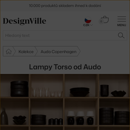
10.000 produktů skladem ihned k dodání
Sleva 5 % pro odběratele
newsletteru
Košík
0
CZK
MENU
0 Kč
30 dní na vrácení zboží
Hledat
HLE
Kolekce
Audo Copenhagen
Lampy Torso od Audo