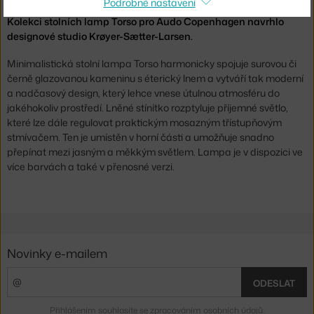
Podrobné nastavení
Značka:
Audo Copenhagen
Kolekci stolních lamp Torso pro Audo Copenhagen navrhlo
designové studio Krøyer-Sætter-Larsen.
Minimalistická stolní lampa Torso harmonicky spojuje surovou či
černě glazovanou kameninu s éterický lnem a vytváří tak moderní
a nadčasový design, který lehce vnese útulnou atmosféru do
jakéhokoliv prostředí. Lněné stínítko rozptyluje příjemné světlo,
které lze dále regulovat praktickým mosazným třístupňovým
stmívačem. Ten je umístěn v horní části a umožňuje snadno
přepínat mezi jasným a měkkým světlem. Lampa je v dispozici ve
více barvách a také v přenosné verzi.
Novinky e-mailem
ODESLAT
Přihlášením souhlasíte se
zpracováním osobních údajů
.