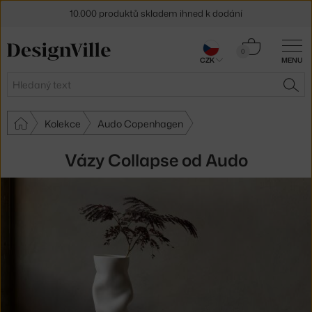
10.000 produktů skladem ihned k dodání
Sleva 5 % pro odběratele
newsletteru
Košík
0
CZK
MENU
0 Kč
30 dní na vrácení zboží
Hledat
HLE
Kolekce
Audo Copenhagen
Vázy Collapse od Audo