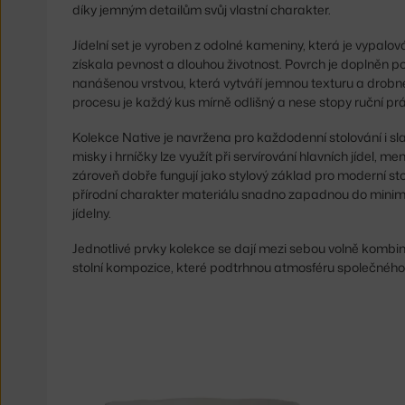
díky jemným detailům svůj vlastní charakter.
Jídelní set je vyroben z odolné kameniny, která je vypalo
získala pevnost a dlouhou životnost. Povrch je doplněn 
nanášenou vrstvou, která vytváří jemnou texturu a drobné
procesu je každý kus mírně odlišný a nese stopy ruční pr
Kolekce Native je navržena pro každodenní stolování i slavn
misky i hrníčky lze využít při servírování hlavních jídel,
zároveň dobře fungují jako stylový základ pro moderní st
přírodní charakter materiálu snadno zapadnou do minima
jídelny.
Jednotlivé prvky kolekce se dají mezi sebou volně kombi
stolní kompozice, které podtrhnou atmosféru společného 