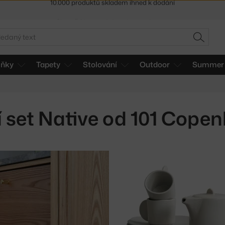
Sleva 5 % pro odběratele
newsletteru
30 dní na vrácení zboží
edat
HLEDAT
lňky
Tapety
Stolování
Outdoor
Summer 
ní set Native od 101 Cope