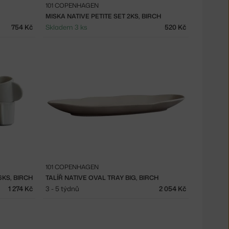
101 COPENHAGEN
MISKA NATIVE PETITE SET 2KS, BIRCH
754 Kč
Skladem 3 ks
520 Kč
101 COPENHAGEN
6KS, BIRCH
TALÍŘ NATIVE OVAL TRAY BIG, BIRCH
1 274 Kč
3 - 5 týdnů
2 054 Kč