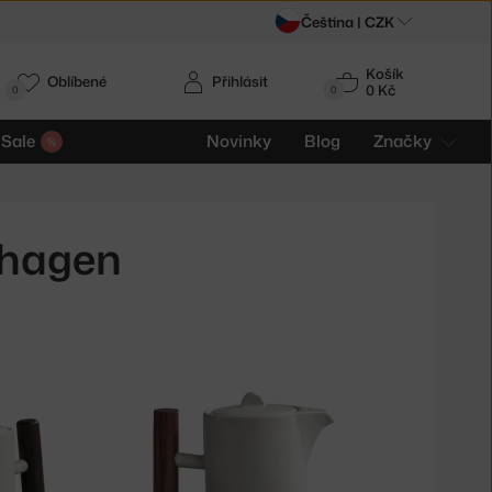
Čeština |
CZK
Košík
Oblíbené
Přihlásit
0 Kč
0
0
Sale
Novinky
Blog
Značky
nhagen