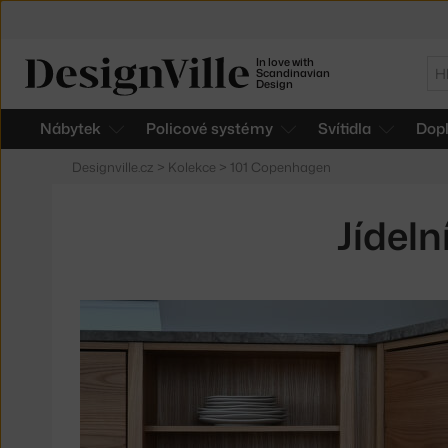
In love with
Hl
Scandinavian
Design
Nábytek
Policové systémy
Svítidla
Dop
Designville.cz
>
Kolekce
>
101 Copenhagen
Jídel
Produkty
v
kolekci
Jídelní
set