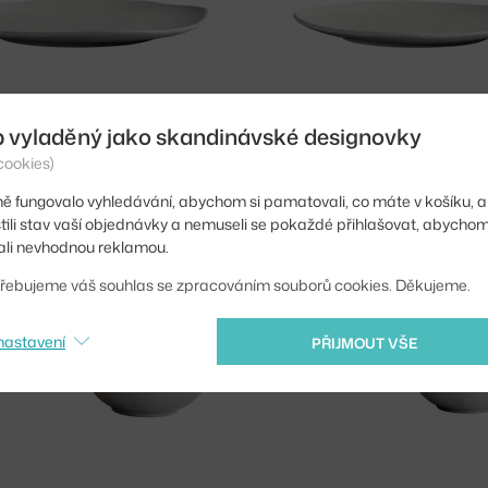
b vyladěný jako skandinávské designovky
NHAGEN
101 COPENHAGEN
cookies)
IVE DINNER PLATE SET 2KS, BIRCH
ě fungovalo vyhledávání, abychom si pamatovali, co máte v košíku, a
 ks
1 274 Kč
Skladem 2 ks
stili stav vaší objednávky a nemuseli se pokaždé přihlašovat, abycho
li nevhodnou reklamou.
řebujeme váš souhlas se zpracováním souborů cookies. Děkujeme.
nastavení
PŘIJMOUT VŠE