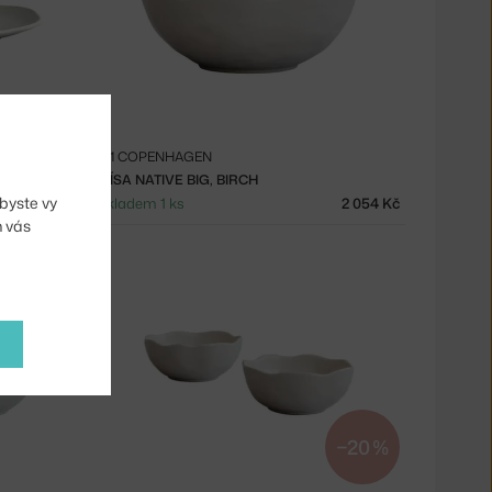
101 COPENHAGEN
TALÍŘ NATIVE DESSERT PLATE SET 2KS, BIRCH
MÍSA NATIVE BIG, BIRCH
byste vy
910 Kč
Skladem 1 ks
2 054 Kč
m vás
−20 %