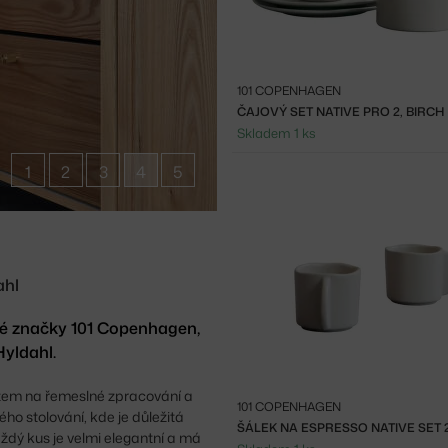
101 COPENHAGEN
ČAJOVÝ SET NATIVE PRO 2, BIRCH
Skladem 1 ks
1
2
3
4
5
ahl
é značky 101 Copenhagen,
yldahl.
razem na řemeslné zpracování a
101 COPENHAGEN
ho stolování, kde je důležitá
ŠÁLEK NA ESPRESSO NATIVE SET 2
ždý kus je velmi elegantní a má