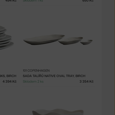
494 Kč
Skladem 1 ks
650 Kč
101 COPENHAGEN
8KS, BIRCH
SADA TALÍŘŮ NATIVE OVAL TRAY, BIRCH
4 394 Kč
Skladem 2 ks
3 354 Kč