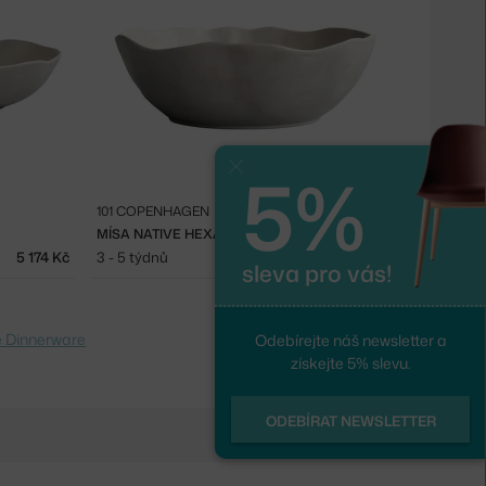
5%
Zavřít
101 COPENHAGEN
MÍSA NATIVE HEXA, BIRCH
5 174 Kč
3 - 5 týdnů
6 474 Kč
sleva pro vás!
e Dinnerware
Odebírejte náš newsletter a
získejte 5% slevu.
ODEBÍRAT NEWSLETTER