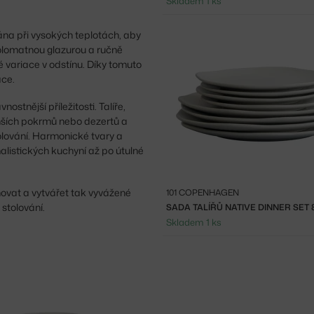
Skladem 1 ks
vána při vysokých teplotách, aby
polomatnou glazurou a ručně
 variace v odstínu. Díky tomuto
áce.
ostnější příležitosti. Talíře,
 menších pokrmů nebo dezertů a
olování. Harmonické tvary a
listických kuchyní až po útulné
novat a vytvářet tak vyvážené
101 COPENHAGEN
stolování.
SADA TALÍŘŮ NATIVE DINNER SET 
Skladem 1 ks