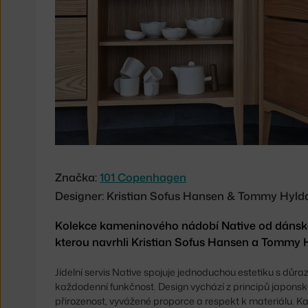
Native
Značka:
101 Copenhagen
Designer: Kristian Sofus Hansen & Tommy Hyld
Kolekce kameninového nádobí Native od dánsk
kterou navrhli Kristian Sofus Hansen a Tommy H
Jídelní servis Native spojuje jednoduchou estetiku s dů
každodenní funkčnost. Design vychází z principů japonské
přirozenost, vyvážené proporce a respekt k materiálu. Ka