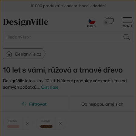
10.000 produktů skladem ihned k dodání
Sleva 5 % pro odběratele
newsletteru
Košík
0
CZK
MENU
0 Kč
30 dní na vrácení zboží
Hledat
HLE
Designville.cz
10 let s vámi, růžová a tmavé dřevo
DesignVille letos slaví 10 let. Některé produkty vám nabízíme od
samých počátků
…
Číst dále
Filtrovat
Od nejpopulárnějších
Vybrané
Zrušit filtr
Zrušit filtr
BARVA
BARVA
filtry:
růžová
tmavé dřevo