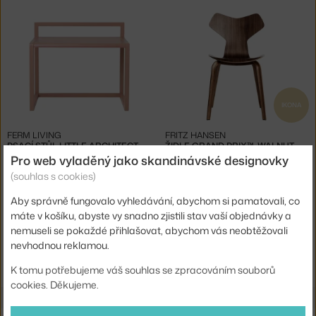
IKONA
FERM LIVING
FRITZ HANSEN
PSACÍ STŮL LITTLE ARCHITECT, ROSE
ŽIDLE GRAND PRIX™, WALNUT
3 - 4 týdny
,
6 970 Kč
4 - 6 týdnů
,
18 174 Kč
Pro web vyladěný jako skandinávské designovky
(souhlas s cookies)
Aby správně fungovalo vyhledávání, abychom si pamatovali, co
máte v košíku, abyste vy snadno zjistili stav vaší objednávky a
nemuseli se pokaždé přihlašovat, abychom vás neobtěžovali
nevhodnou reklamou.
Ste zo Slovenska? Prejdite na
10 rokov s vami
Shopping from the EU? Switch to
10 years with you
K tomu potřebujeme váš souhlas se zpracováním souborů
cookies. Děkujeme.