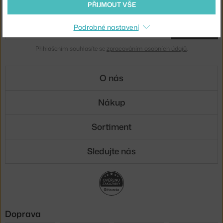
PŘIJMOUT VŠE
Novinky e-mailem
Podrobné nastavení
ODESLAT
Přihlášením souhlasíte se
zpracováním osobních údajů
.
O nás
Nákup
Sortiment
Sledujte nás
Doprava