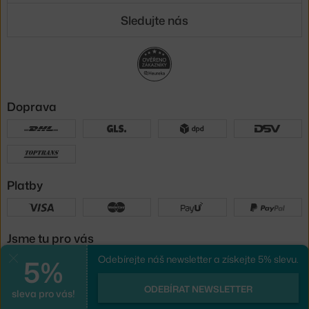
Sledujte nás
Doprava
Platby
Jsme tu pro vás
5%
Odebírejte náš newsletter a získejte 5% slevu.
Zavřít
UX design
a
e-shop na míru
od
ODEBÍRAT NEWSLETTER
sleva pro vás!
PeckaDesign