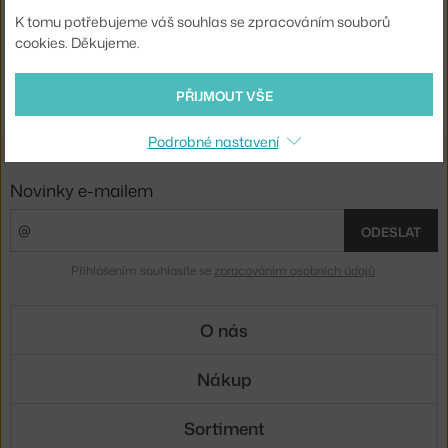
3 - 5 týdnů
,
6 875 Kč
K tomu potřebujeme váš souhlas se zpracováním souborů
cookies. Děkujeme.
Ste zo Slovenska? Prejdite na
10 rokov s vami
Shopping from the EU? Switch to
10 years with you
PŘIJMOUT VŠE
Podrobné nastavení
Novinky e-mailem
ODESLAT
Přihlášením souhlasíte se
zpracováním osobních údajů
.
O nás
Nákup
Sortiment