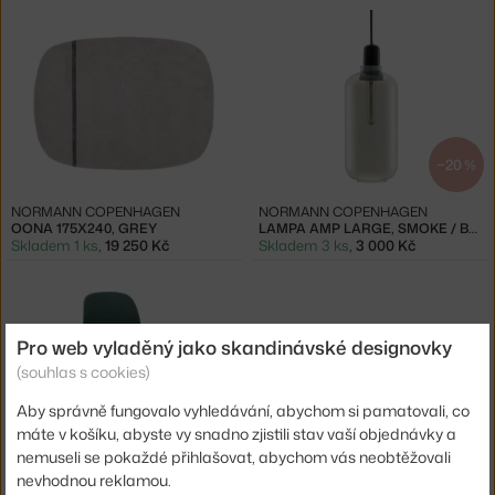
−20 %
NORMANN COPENHAGEN
NORMANN COPENHAGEN
OONA 175X240, GREY
LAMPA AMP LARGE, SMOKE / BLACK
Skladem 1 ks
,
19 250 Kč
Skladem 3 ks
,
3 000 Kč
Pro web vyladěný jako skandinávské designovky
(souhlas s cookies)
Aby správně fungovalo vyhledávání, abychom si pamatovali, co
máte v košíku, abyste vy snadno zjistili stav vaší objednávky a
nemuseli se pokaždé přihlašovat, abychom vás neobtěžovali
NORMANN COPENHAGEN
nevhodnou reklamou.
ŽIDLE FORM STEEL, GREEN