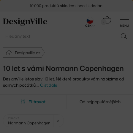
10.000 produktů skladem ihned k dodání
Sleva 5 % pro odběratele
newsletteru
Košík
0
CZK
MENU
0 Kč
30 dní na vrácení zboží
Hledat
HLE
Designville.cz
10 let s vámi Normann Copenhagen
DesignVille letos slaví 10 let. Některé produkty vám nabízíme od
samých počátků
…
Číst dále
Filtrovat
Od nejpopulárnějších
Vybrané
Zrušit filtr
ZNAČKA
Normann Copenhagen
filtry: